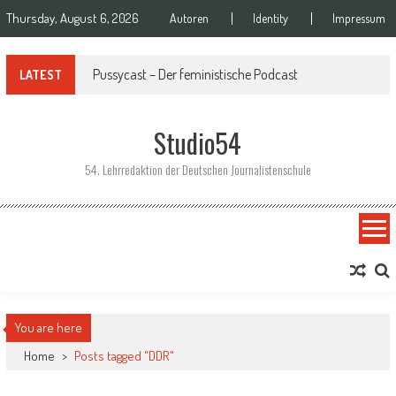
Skip to content
Thursday, August 6, 2026
Autoren
Identity
Impressum
Pussycast – Der feministische Podcast
LATEST
Studio54
54. Lehrredaktion der Deutschen Journalistenschule
You are here
Home
>
Posts tagged "DDR"