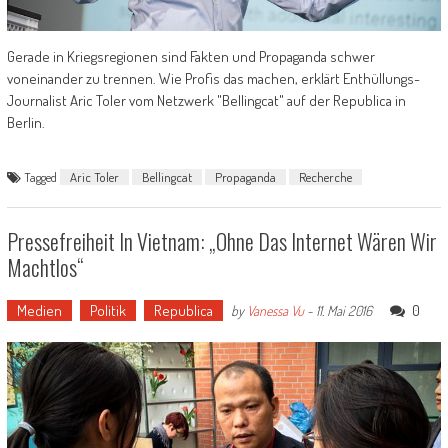
Gerade in Kriegsregionen sind Fakten und Propaganda schwer
voneinander zu trennen. Wie Profis das machen, erklärt Enthüllungs-
Journalist Aric Toler vom Netzwerk "Bellingcat" auf der Republica in
Berlin.
Tagged
Aric Toler
Bellingcat
Propaganda
Recherche
Pressefreiheit In Vietnam: „Ohne Das Internet Wären Wir
Machtlos“
Medien
Politik
Republica
0
by
Vanessa Vu
-
11. Mai 2016