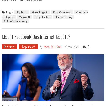
Tagged
Big Data
Gerechtigkeit
Kate Crawford
Künstliche
Intelligenz
Microsoft
Singularität
Überwachung
Zukunftsforschung
Macht Facebook Das Internet Kaputt?
Medien
Republica
0
by
Minh Thu Tran
-
15. Mai 2016