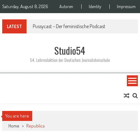
Skip to content
Saturday, August 8, 2026
Autoren
Identity
Impressum
Podcast | Remix – Das Magazin für Netzkultur | Pilotfolge
LATEST
Studio54
54. Lehrredaktion der Deutschen Journalistenschule
You are here
Home
>
Republica