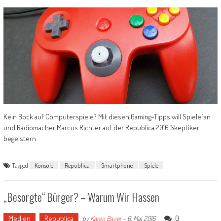
Kein Bock auf Computerspiele? Mit diesen Gaming-Tipps will Spielefan
und Radiomacher Marcus Richter auf der Republica 2016 Skeptiker
begeistern.
Tagged
Konsole
Republica
Smartphone
Spiele
„Besorgte“ Bürger? – Warum Wir Hassen
Medien
Republica
0
by
Karen Bauer
-
6. Mai 2016