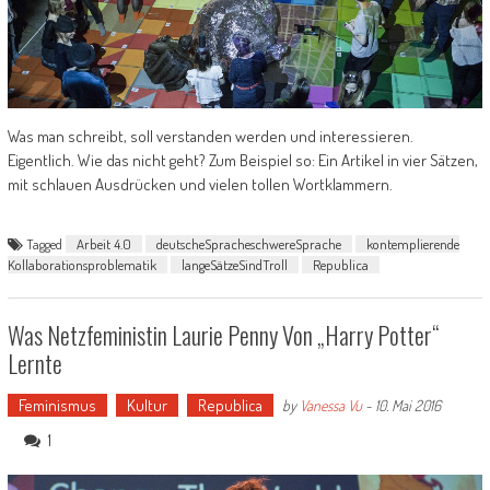
Was man schreibt, soll verstanden werden und interessieren.
Eigentlich. Wie das nicht geht? Zum Beispiel so: Ein Artikel in vier Sätzen,
mit schlauen Ausdrücken und vielen tollen Wortklammern.
Tagged
Arbeit 4.0
deutscheSpracheschwereSprache
kontemplierende
Kollaborationsproblematik
langeSätzeSindTroll
Republica
Was Netzfeministin Laurie Penny Von „Harry Potter“
Lernte
Feminismus
Kultur
Republica
by
Vanessa Vu
-
10. Mai 2016
1