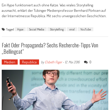
Ein Hype funktioniert auch ohne Katze. Was virales Storytelling
ausmacht, erklärt der Tübinger Medienprofessor Bernhard Pörksen auf
der Internetmesse Republica. Mit sechs unvergesslichen Geschichten.
Tagged
Hype
Social Media
Storytelling
viral
YouTube
Fakt Oder Propaganda? Sechs Recherche-Tipps Von
„Bellingcat“
Medien
Republica
0
by
Elsbeth Föger
-
12. Mai 2016