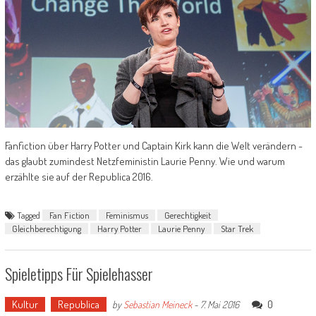
Fanfiction über Harry Potter und Captain Kirk kann die Welt verändern -
das glaubt zumindest Netzfeministin Laurie Penny. Wie und warum
erzählte sie auf der Republica 2016.
Tagged
Fan Fiction
Feminismus
Gerechtigkeit
Gleichberechtigung
Harry Potter
Laurie Penny
Star Trek
Spieletipps Für Spielehasser
Kultur
Republica
0
by
Sebastian Meineck
-
7. Mai 2016