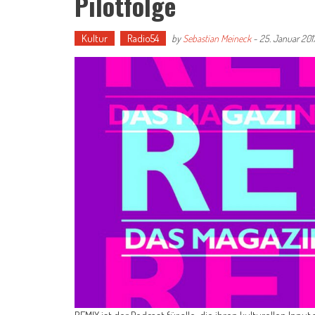
Pilotfolge
Kultur
Radio54
by
Sebastian Meineck
-
25. Januar 201