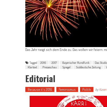
Das Jahr neigt sich dem Ende zu. Das wollen wir feiern:
Tagged
2016
2017
Bayerischer Rundfunk
Das Studi
Klartext
Presseschau
Spiegel
Süddeutsche Zeitung
Editorial
Because it's 2016
Feminismus
Politik
by
Karen