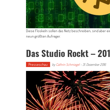
Diese Floskeln sollen das Netz beschreiben, sind aber e
neun größten Aufreger.
Das Studio Rockt – 201
Presseschau
by
Cathrin Schmiegel
-
31. Dezember 2016