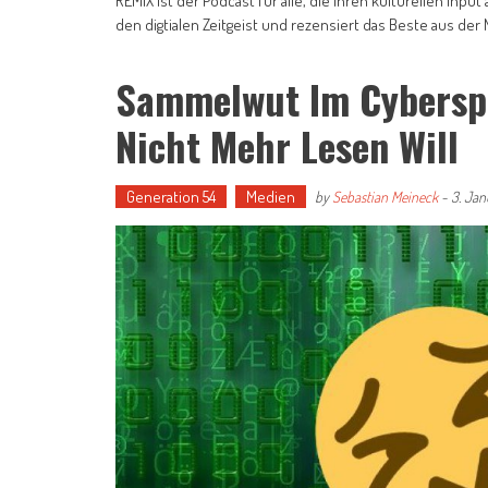
REMIX ist der Podcast für alle, die ihren kulturellen Inp
den digtialen Zeitgeist und rezensiert das Beste aus der 
Sammelwut Im Cyberspac
Nicht Mehr Lesen Will
Generation 54
Medien
by
Sebastian Meineck
-
3. Jan