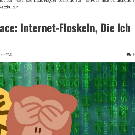
ut aus dem Netz holen. Das Magazin basht den Online-Pessimismus, diskutiert
Netzkultur.
e: Internet-Floskeln, Die Ich
uar 2017