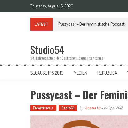
Skip to content
Thursday, August 6, 2026
Podcast | Remix – Das Magazin für Netzkul
LATEST
Studio54
54. Lehrredaktion der Deutschen Journalistenschule
BECAUSE IT’S 2016
MEDIEN
REPUBLICA
Pussycast – Der Femini
Feminismus
Radio54
by
Vanessa Vu
-
10. April 2017