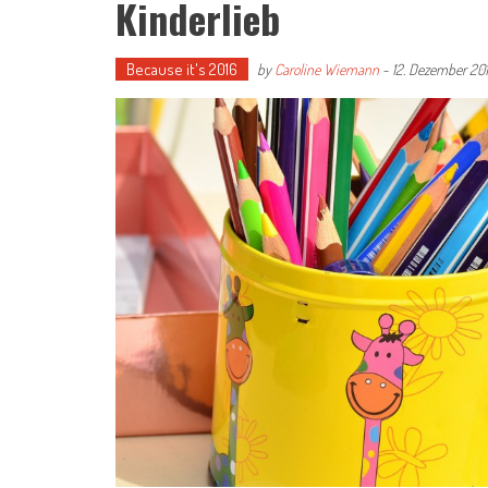
Kinderlieb
Because it's 2016
by
Caroline Wiemann
-
12. Dezember 20