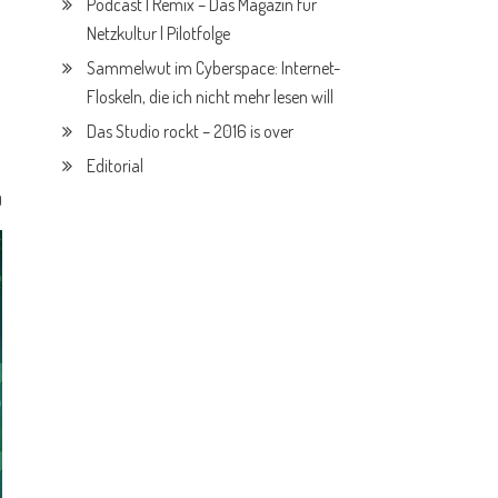
Podcast | Remix – Das Magazin für
Netzkultur | Pilotfolge
Sammelwut im Cyberspace: Internet-
Floskeln, die ich nicht mehr lesen will
Das Studio rockt – 2016 is over
Editorial
0