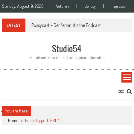
Skip to content
Sunday, August 9, 2026
Autoren
Identity
Impressum
Pussycast – Der feministische Podcast
LATEST
Studio54
54. Lehrredaktion der Deutschen Journalistenschule
You are here
Home
>
Posts tagged "BRD"