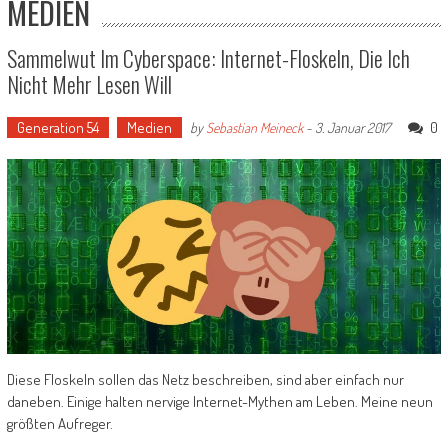
MEDIEN
Sammelwut Im Cyberspace: Internet-Floskeln, Die Ich
Nicht Mehr Lesen Will
Generation 54
Medien
0
by
Sebastian Meineck
-
3. Januar 2017
Diese Floskeln sollen das Netz beschreiben, sind aber einfach nur
daneben. Einige halten nervige Internet-Mythen am Leben. Meine neun
größten Aufreger.