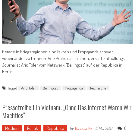
Gerade in Kriegsregionen sind Fakten und Propaganda schwer
voneinander zu trennen. Wie Profis das machen, erklärt Enthüllungs-
Journalist Aric Toler vom Netzwerk "Bellingcat" auf der Republica in
Berlin.
Tagged
Aric Toler
Bellingcat
Propaganda
Recherche
Pressefreiheit In Vietnam: „Ohne Das Internet Wären Wir
Machtlos“
Medien
Politik
Republica
0
by
Vanessa Vu
-
11. Mai 2016