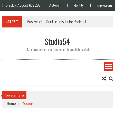
Skip to content
Thursday, August 6, 2026
Autoren
Identity
Impressum
Podcast | Remix – Das Magazin für Netzkultur | Pilotfolge
LATEST
Studio54
54. Lehrredaktion der Deutschen Journalistenschule
You are here
Home
>
Medien