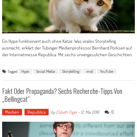
Ein Hype funktioniert auch ohne Katze. Was virales Storytelling
ausmacht, erklärt der Tübinger Medienprofessor Bernhard Pörksen auf
der Internetmesse Republica. Mit sechs unvergesslichen Geschichten.
Tagged
Hype
Social Media
Storytelling
viral
YouTube
Fakt Oder Propaganda? Sechs Recherche-Tipps Von
„Bellingcat“
Medien
Republica
0
by
Elsbeth Föger
-
12. Mai 2016