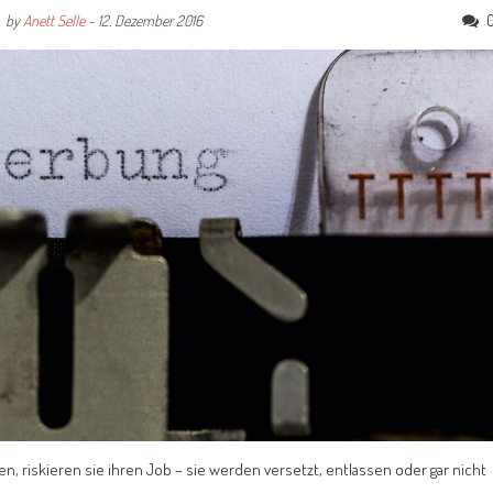
by
Anett Selle
-
12. Dezember 2016
n, riskieren sie ihren Job – sie werden versetzt, entlassen oder gar nicht