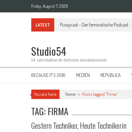
Skip to content
Friday, August 7, 2026
Pussycast – Der feministische Podcast
LATEST
Studio54
54. Lehrredaktion der Deutschen Journalistenschule
BECAUSE IT’S 2016
MEDIEN
REPUBLICA
You are here
Home
>
Posts tagged "Firma"
TAG: FIRMA
Gestern Techniker, Heute Technikerin