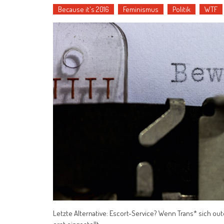
Because it's 2016
Feminismus
Politik
WTF
Letzte Alternative: Escort-Service? Wenn Trans* sich oute