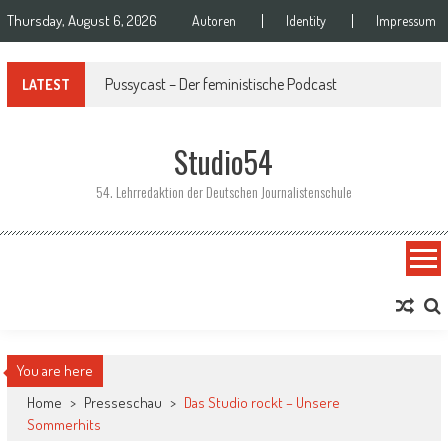
Skip to content
Thursday, August 6, 2026
Autoren
Identity
Impressum
Pussycast – Der feministische Podcast
LATEST
Studio54
54. Lehrredaktion der Deutschen Journalistenschule
You are here
Home
>
Presseschau
>
Das Studio rockt – Unsere
Sommerhits