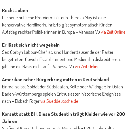
Rechts oben
Die neue britische Premierministerin Theresa May ist eine
konservative Hardlinerin. Ihr Erfolg ist symptomatisch für den
Aufstieg rechter Politikerinnen in Europa – Vanessa Vu
via Zeit Online
Er lässt sich nicht wegekeln
Seit Corbyn Labour-Chef ist, sind Hunderttausende der Partei
beigetreten. Obwohl Establishment und Medien ihn diskreditieren,
gibt ihn die Basis nicht auf – Vanessa Vu
via Zeit Online
Amerikanischer Bürgerkrieg mitten in Deutschland
Einmal selbst Soldat der Südstaaten, Kelte oder Wikinger: Im Osten
Baden-Württembergs spielen Enthusiasten historische Ereignisse
nach – Elsbeth Föger
via Sueddeutsche.de
Korsett statt BH: Diese Studentin trägt Kleider wie vor 200
Jahren
Sie findet Korsetts bequemer als BHs und liest 200 Jahre alte