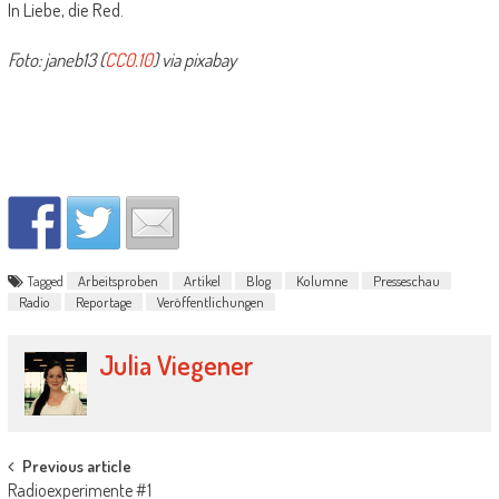
In Liebe, die Red.
Foto: janeb13 (
CC0.10
) via pixabay
Tagged
Arbeitsproben
Artikel
Blog
Kolumne
Presseschau
Radio
Reportage
Veröffentlichungen
Julia Viegener
Post navigation
Previous article
Radioexperimente #1