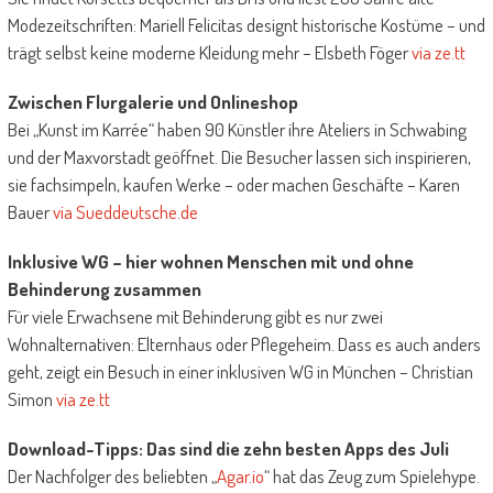
Modezeitschriften: Mariell Felicitas designt historische Kostüme – und
trägt selbst keine moderne Kleidung mehr – Elsbeth Föger
via ze.tt
Zwischen Flurgalerie und Onlineshop
Bei „Kunst im Karrée“ haben
90
Künstler ihre Ateliers in Schwabing
und der Maxvorstadt geöffnet. Die Besucher lassen sich inspirieren,
sie fachsimpeln, kaufen Werke – oder machen Geschäfte – Karen
Bauer
via Sueddeutsche.de
Inklusive WG – hier wohnen Menschen mit und ohne
Behinderung zusammen
Für viele Erwachsene mit Behinderung gibt es nur zwei
Wohnalternativen: Elternhaus oder Pflegeheim. Dass es auch anders
geht, zeigt ein Besuch in einer inklusiven WG in München – Christian
Simon
via ze.tt
Download-Tipps: Das sind die zehn besten Apps des Juli
Der Nachfolger des beliebten „
Agar.io
“ hat das Zeug zum Spielehype.