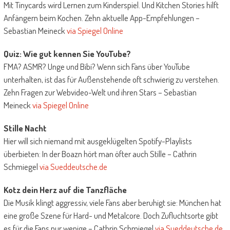
Mit Tinycards wird Lernen zum Kinderspiel. Und Kitchen Stories hilft
Anfängern beim Kochen. Zehn aktuelle App-Empfehlungen –
Sebastian Meineck
via Spiegel Online
Quiz: Wie gut kennen Sie YouTube?
FMA? ASMR? Unge und Bibi? Wenn sich Fans über YouTube
unterhalten, ist das für Außenstehende oft schwierig zu verstehen.
Zehn Fragen zur Webvideo-Welt und ihren Stars – Sebastian
Meineck
via Spiegel Online
Stille Nacht
Hier will sich niemand mit ausgeklügelten Spotify-Playlists
überbieten: In der Boazn hört man öfter auch Stille – Cathrin
Schmiegel
via Sueddeutsche.de
Kotz dein Herz auf die Tanzfläche
Die Musik klingt aggressiv, viele Fans aber beruhigt sie: München hat
eine große Szene für Hard- und Metalcore. Doch Zufluchtsorte gibt
es für die Fans nur wenige – Cathrin Schmiegel
via Sueddeutsche.de